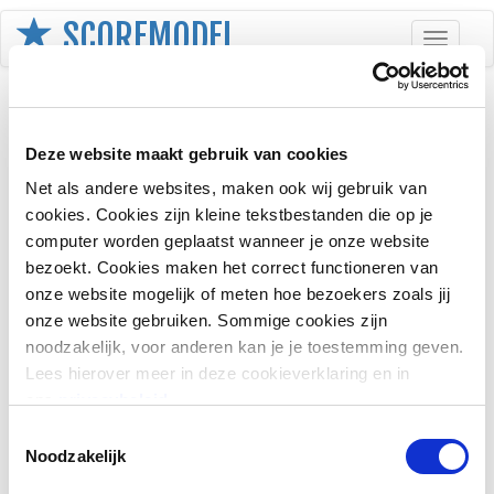
SCOREMODEL
Toggle
navigati
Aanmelden
Deze website maakt gebruik van cookies
E-mailadres
Net als andere websites, maken ook wij gebruik van
cookies. Cookies zijn kleine tekstbestanden die op je
computer worden geplaatst wanneer je onze website
Wachtwoord
bezoekt. Cookies maken het correct functioneren van
onze website mogelijk of meten hoe bezoekers zoals jij
onze website gebruiken. Sommige cookies zijn
Onthoud mij
noodzakelijk, voor anderen kan je je toestemming geven.
Lees hierover meer in deze cookieverklaring en in
ons
privacybeleid
.
Toestemmingsselectie
Noodzakelijk