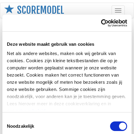
SCOREMODEL
Toggle
navigati
Registreren
Deze website maakt gebruik van cookies
E-mailadres
Net als andere websites, maken ook wij gebruik van
cookies. Cookies zijn kleine tekstbestanden die op je
computer worden geplaatst wanneer je onze website
Wachtwoord
bezoekt. Cookies maken het correct functioneren van
onze website mogelijk of meten hoe bezoekers zoals jij
onze website gebruiken. Sommige cookies zijn
Bevestig wachtwoord
noodzakelijk, voor anderen kan je je toestemming geven.
Lees hierover meer in deze cookieverklaring en in
ons
privacybeleid
.
Taal
Toestemmingsselectie
Noodzakelijk